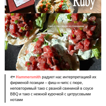
🐟
Hammersmith
радуют нас интерпретацией их
фирменой позиции – фиш-н-чипс с пюре,
неповторимый тако с рваной свининой в соусе
BBQ и тако с нежной курочкой с цитрусовыми
нотами