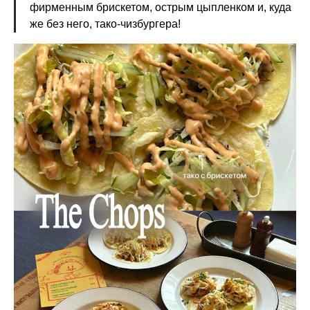
фирменным брискетом, острым цыпленком и, куда
же без него, тако-чизбургера!